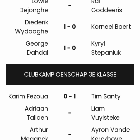
Lowie
Raf
-
Dejonghe
Goddeeris
Diederik
1 - 0
Korneel Baert
Wydooghe
George
Kyryl
1 - 0
Dahdal
Stepaniuk
CLUBKAMPIOENSCHAP 3E KLASSE
Karim Fezoua
0 - 1
Tim Santy
Adriaan
Liam
-
Talloen
Vuylsteke
Arthur
Ayron Vande
-
Meganck
Kerckhove