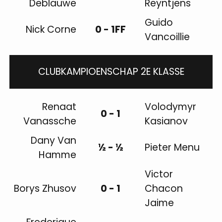
Deblauwe
Reyntjens
Guido
Nick Corne
0 - 1FF
Vancoillie
CLUBKAMPIOENSCHAP 2E KLASSE
Renaat
Volodymyr
0 - 1
Vanassche
Kasianov
Dany Van
½ - ½
Pieter Menu
Hamme
Victor
Borys Zhusov
0 - 1
Chacon
Jaime