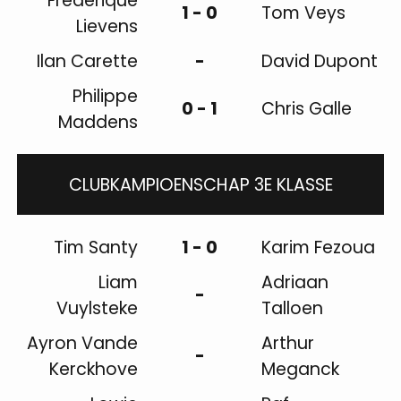
Frederique
1 - 0
Tom Veys
Lievens
Ilan Carette
-
David Dupont
Philippe
0 - 1
Chris Galle
Maddens
CLUBKAMPIOENSCHAP 3E KLASSE
Tim Santy
1 - 0
Karim Fezoua
Liam
Adriaan
-
Vuylsteke
Talloen
Ayron Vande
Arthur
-
Kerckhove
Meganck