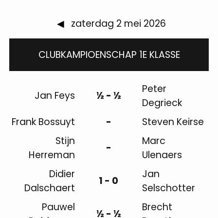
◀
zaterdag 2 mei 2026
CLUBKAMPIOENSCHAP 1E KLASSE
Peter
Jan Feys
½ - ½
Degrieck
Frank Bossuyt
-
Steven Keirse
Stijn
Marc
-
Herreman
Ulenaers
Didier
Jan
1 - 0
Dalschaert
Selschotter
Pauwel
Brecht
½ - ½