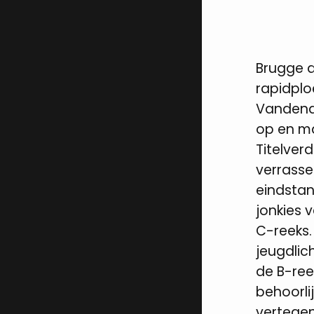
Brugge d
rapidpl
Vandendr
op en ma
Titelver
verrassen
eindstan
jonkies 
C-reeks.
jeugdlic
de B-ree
behoorli
vertegen