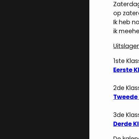
Zaterdag
op zater
Ik heb n
ik meeheb
Uitslage
1ste Kla
Eerste K
2de Klas
Tweede 
3de Klass
Derde K
De kalen