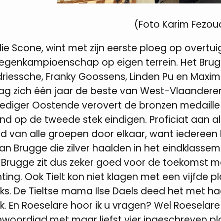
(Foto Karim Fezou
ie Scone, wint met zijn eerste ploeg op overtui
oegenkampioenschap op eigen terrein. Het Br
iessche, Franky Goossens, Linden Pu en Maxim
g zich één jaar de beste van West-Vlaanderen
dediger Oostende verovert de bronzen medaille
d op de tweede stek eindigen. Proficiat aan alle
d van alle groepen door elkaar, want iedereen
van Brugge die zilver haalden in het eindklass
 Brugge zit dus zeker goed voor de toekomst m
hting. Ook Tielt kon niet klagen met een vijfde 
ks. De Tieltse mama Ilse Daels deed het met 
jk. En Roeselare hoor ik u vragen? Wel Roeselare
woordigd met maar liefst vier ingeschreven pl