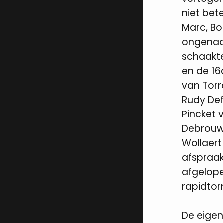
niet bet
Marc, Bo
ongenaa
schaakte
en de 16
van Torr
Rudy Def
Pincket 
Debrouwe
Wollaert
afspraak
afgelope
rapidtor
De eigen