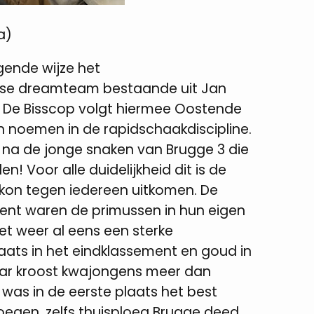
a)
gende wijze het
ugse dreamteam bestaande uit Jan
 De Bisscop volgt hiermee Oostende
 noemen in de rapidschaakdiscipline.
 na de jonge snaken van Brugge 3 die
n! Voor alle duidelijkheid dit is de
 kon tegen iedereen uitkomen. De
ement waren de primussen in hun eigen
et weer al eens een sterke
plaats in het eindklassement en goud in
haar kroost kwajongens meer dan
 was in de eerste plaats het best
oegen, zelfs thuisploeg Brugge deed