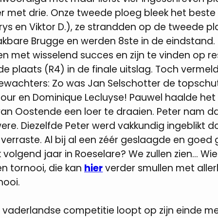
er met drie. Onze tweede ploeg bleek het beste
rys en Viktor D.), ze strandden op de tweede pl
kbare Brugge en werden 8ste in de eindstand.
n met wisselend succes en zijn te vinden op res
de plaats (R4) in de finale uitslag. Toch vermel
ewachters: Zo was Jan Selschotter de topschu
our en Dominique Lecluyse! Pauwel haalde het v
van Oostende een loer te draaien. Peter nam 
re. Diezelfde Peter werd vakkundig ingeblikt d
 verraste. Al bij al een zéér geslaagde en goed
 volgend jaar in Roeselare? We zullen zien... Wi
n tornooi, die kan
hier
verder smullen met allerl
nooi.
 vaderlandse competitie loopt op zijn einde me